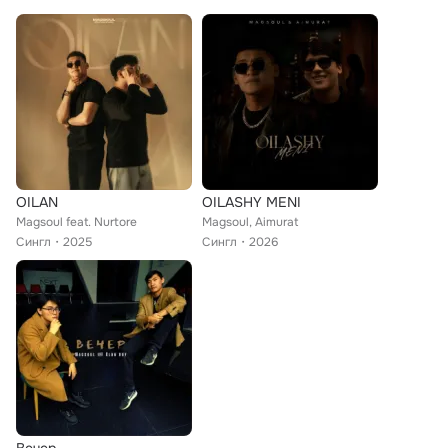
OILAN
OILASHY MENI
Magsoul feat. Nurtore
Magsoul, Aimurat
Сингл
2025
Сингл
2026