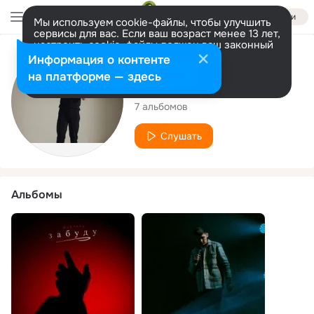
Войти
Мы используем cookie-файлы, чтобы улучшить
сервисы для вас. Если ваш возраст менее 13 лет,
настроить cookie-файлы должен ваш законный
представитель.
Больше информации
Исполнитель
Информация о контенте
Разрешить все
Настроить
на платформе — здесь
Magsoul
7 альбомов
Слушать
Альбомы