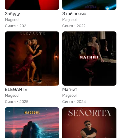
Забуду
Этой ночью
Magsoul
Magsoul
Сингл
2021
Сингл
2022
ELEGANTE
Магнит
Magsoul
Magsoul
Сингл
2025
Сингл
2024