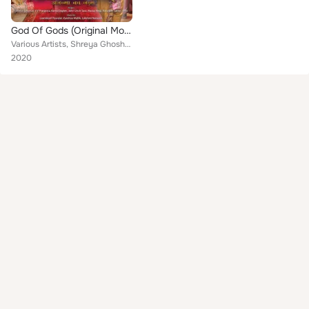
God Of Gods (Original Motion Picture Soundtrack)
Various Artists, Shreya Ghoshal, Manoj Negi, Ravinder Sathe, V V Prasanna, Rania Dagher, Joshi, John Urich Sass
2020