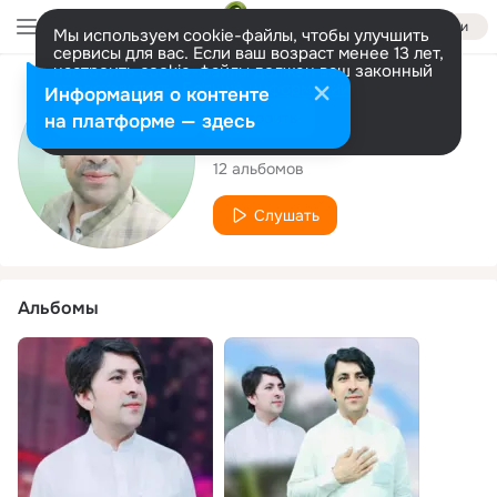
Войти
Мы используем cookie-файлы, чтобы улучшить
сервисы для вас. Если ваш возраст менее 13 лет,
настроить cookie-файлы должен ваш законный
представитель.
Больше информации
Исполнитель
Информация о контенте
Разрешить все
Настроить
на платформе — здесь
Wazir pardas
12 альбомов
Слушать
Альбомы