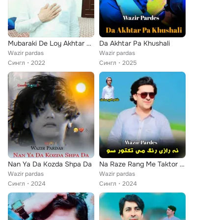
Mubaraki De Loy Akhtar Dar Kawom
Da Akhtar Pa Khushali
Wazir pardas
Wazir pardas
Сингл
2022
Сингл
2025
Nan Ya Da Kozda Shpa Da
Na Raze Rang Me Taktor So
Wazir pardas
Wazir pardas
Сингл
2024
Сингл
2024