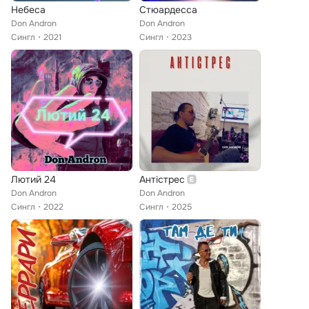
Небеса
Стюардесса
Don Andron
Don Andron
Сингл
2021
Сингл
2023
Лютий 24
Антістрес
Don Andron
Don Andron
Сингл
2022
Сингл
2025