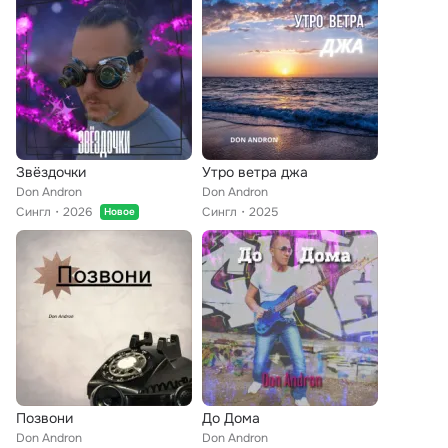
Звёздочки
Утро ветра джа
Don Andron
Don Andron
Сингл
2026
Сингл
2025
Новое
Позвони
До Дома
Don Andron
Don Andron