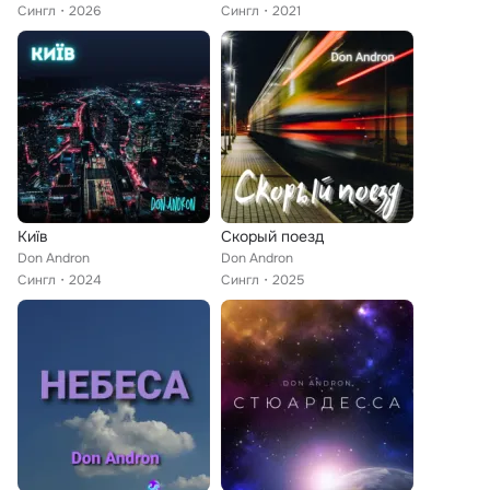
Сингл
2026
Сингл
2021
Київ
Скорый поезд
Don Andron
Don Andron
Сингл
2024
Сингл
2025