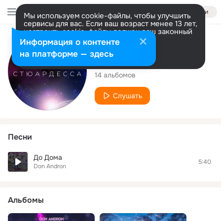
Войти
Мы используем cookie-файлы, чтобы улучшить
сервисы для вас. Если ваш возраст менее 13 лет,
настроить cookie-файлы должен ваш законный
представитель.
Больше информации
Исполнитель
Информация о контенте
Разрешить все
Настроить
на платформе — здесь
Don Andron
14 альбомов
Слушать
Песни
До Дома
5:40
Don Andron
Альбомы