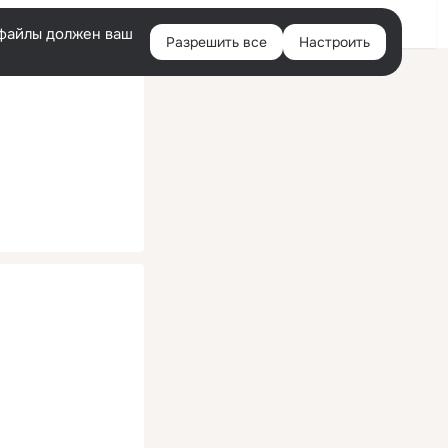
Помощь
Войти
й
e-файлы должен ваш
Разрешить все
Настроить
Правая
колонка