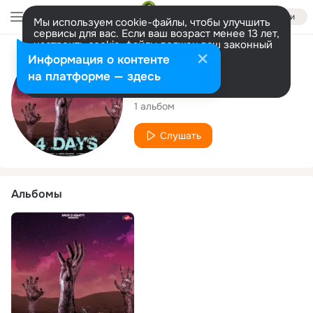
Войти
Мы используем cookie-файлы, чтобы улучшить
сервисы для вас. Если ваш возраст менее 13 лет,
настроить cookie-файлы должен ваш законный
представитель.
Больше информации
Исполнитель
Информация о контенте
Разрешить все
Настроить
на платформе — здесь
kemzyy
1 альбом
Слушать
Альбомы