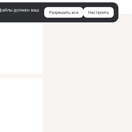
Помощь
Войти
й
e-файлы должен ваш
Разрешить все
Настроить
Правая
колонка