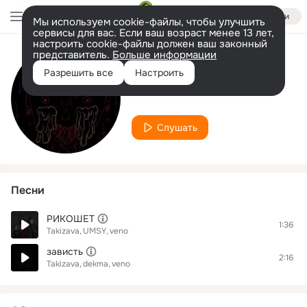
Войти
Мы используем cookie-файлы, чтобы улучшить
сервисы для вас. Если ваш возраст менее 13 лет,
настроить cookie-файлы должен ваш законный
представитель.
Больше информации
Исполнитель
Разрешить все
Настроить
veno
Слушать
Песни
РИКОШЕТ
1:36
Takizava
UMSY
veno
зависть
2:16
Takizava
dekma
veno