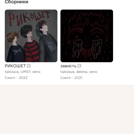
Сборники
РИКОШЕТ
зависть
takizava, UMSY, veno
takizava, dekma, veno
Сингл
2022
Сингл
2021