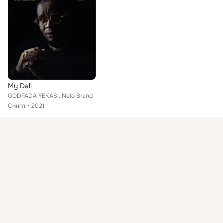
My Dali
GODFADA YEKASI, Nelo Brand
Сингл
2021