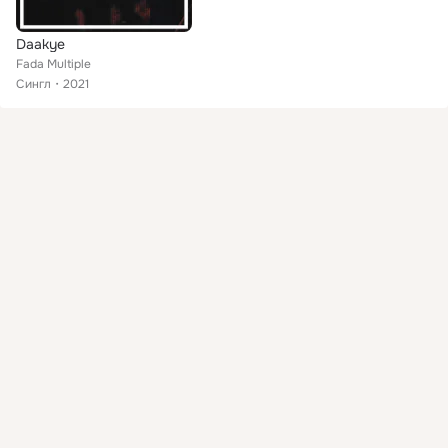
Daakye
Fada Multiple
Сингл
2021