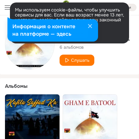
Войти
Мы используем cookie-файлы, чтобы улучшить
сервисы для вас. Если ваш возраст менее 13 лет,
настроить cookie-файлы должен ваш законный
представитель.
Больше информации
Исполнитель
Информация о контенте
Разрешить все
Настроить
на платформе — здесь
Anjuman E Azadaran E Dare E Batool
6 альбомов
Слушать
Альбомы