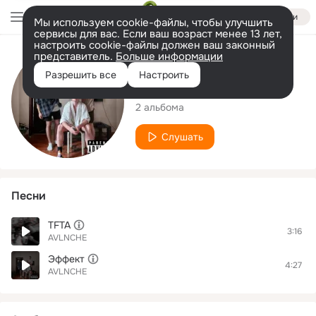
Войти
Мы используем cookie-файлы, чтобы улучшить
сервисы для вас. Если ваш возраст менее 13 лет,
настроить cookie-файлы должен ваш законный
представитель.
Больше информации
Исполнитель
Разрешить все
Настроить
AVLNCHE
2 альбома
Слушать
Песни
TFTA
3:16
AVLNCHE
Эффект
4:27
AVLNCHE