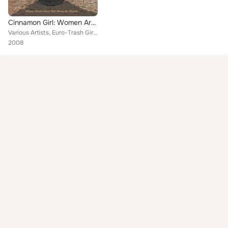
Cinnamon Girl: Women Artists Cover Neil Young for Charity
Various Artists, Euro-Trash Girl, Veruca Salt, Darcie Miner, Dala, Josie Cotton, Carmen Townsend, Kate York, Britta Phillips, Ju...
2008