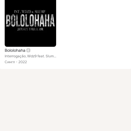
Bololohaha
Interrogação, Wdz9 feat. Slump KILLa
Сингл
2022