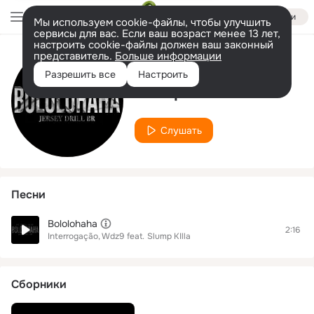
Войти
Мы используем cookie-файлы, чтобы улучшить
сервисы для вас. Если ваш возраст менее 13 лет,
настроить cookie-файлы должен ваш законный
представитель.
Больше информации
Исполнитель
Разрешить все
Настроить
Slump KIlla
Слушать
Песни
Bololohaha
2:16
Interrogação
Wdz9
feat.
Slump KIlla
Сборники