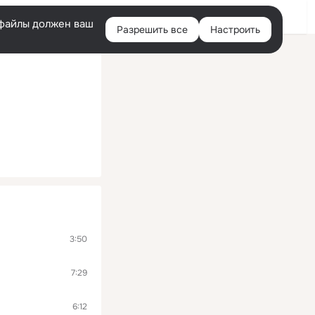
Помощь
Войти
й
e-файлы должен ваш
Разрешить все
Настроить
Правая
колонка
3:50
7:29
6:12