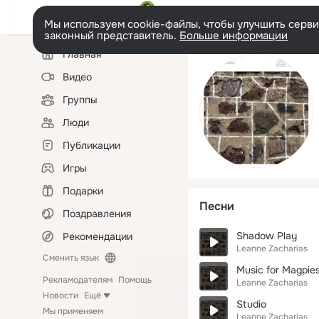
Мы используем cookie-файлы, чтобы улучшить сервис
законный представитель.
Больше информации
Левая
Главная
колонка
Видео
Группы
Люди
Публикации
Игры
Подарки
Песни
Поздравления
Shadow Play
Рекомендации
Leanne Zacharias
Сменить язык
Music for Magpie
Рекламодателям
Помощь
Leanne Zacharias
Новости
Ещё
Studio
Мы применяем
Leanne Zacharias