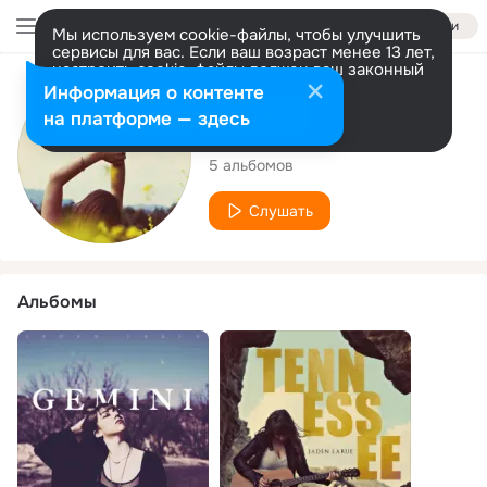
Войти
Мы используем cookie-файлы, чтобы улучшить
сервисы для вас. Если ваш возраст менее 13 лет,
настроить cookie-файлы должен ваш законный
представитель.
Больше информации
Исполнитель
Информация о контенте
Разрешить все
Настроить
на платформе — здесь
Jaden LaRue
5 альбомов
Слушать
Альбомы