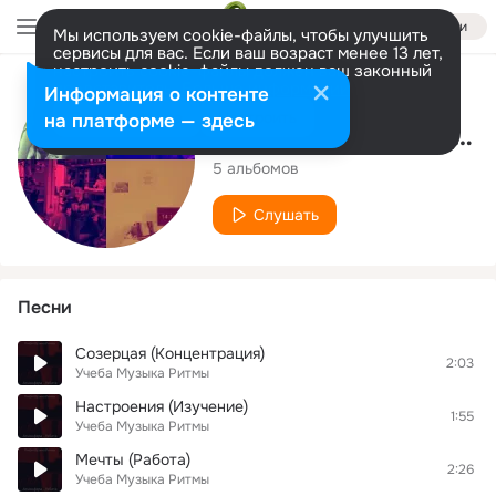
Войти
Мы используем cookie-файлы, чтобы улучшить
сервисы для вас. Если ваш возраст менее 13 лет,
настроить cookie-файлы должен ваш законный
представитель.
Больше информации
Исполнитель
Информация о контенте
Разрешить все
Настроить
на платформе — здесь
Учеба Музыка Ритмы
5 альбомов
Слушать
Песни
Созерцая (Концентрация)
2:03
Учеба Музыка Ритмы
Настроения (Изучение)
1:55
Учеба Музыка Ритмы
Мечты (Работа)
2:26
Учеба Музыка Ритмы