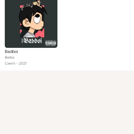
Badboi
Beibo
Сингл
2021