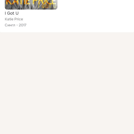
I Got U
Katie Price
Сингл
2017