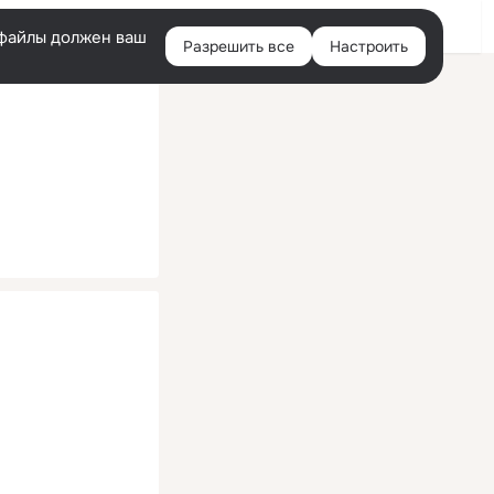
Помощь
Войти
й
e-файлы должен ваш
Разрешить все
Настроить
Правая
колонка