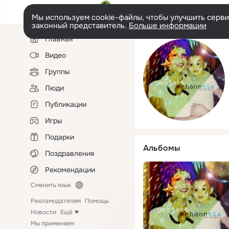
Мы используем cookie-файлы, чтобы улучшить сервис
законный представитель.
Больше информации
Левая
Главная
колонка
Видео
Группы
Люди
Публикации
Игры
Подарки
Альбомы
Поздравления
Рекомендации
Сменить язык
Рекламодателям
Помощь
Новости
Ещё
Мы применяем