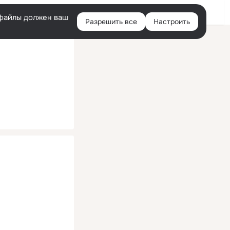
Помощь
Войти
й
e-файлы должен ваш
Разрешить все
Настроить
Правая
колонка