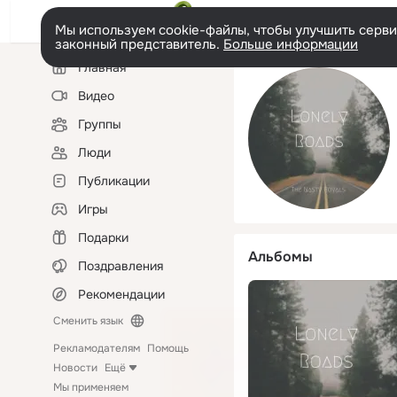
Мы используем cookie-файлы, чтобы улучшить сервис
законный представитель.
Больше информации
Левая
Главная
колонка
Видео
Группы
Люди
Публикации
Игры
Подарки
Альбомы
Поздравления
Рекомендации
Сменить язык
Рекламодателям
Помощь
Новости
Ещё
Мы применяем