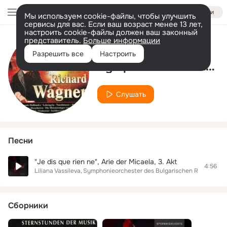
Войти
Мы используем cookie-файлы, чтобы улучшить
сервисы для вас. Если ваш возраст менее 13 лет,
настроить cookie-файлы должен ваш законный
представитель.
Больше информации
Исполнитель
Разрешить все
Настроить
Symphonieorchester des Bulgarischen Rundfunks
Слушать
Песни
"Je dis que rien ne", Arie der Micaela, 3. Akt
4:56
Liliana Vassileva
Symphonieorchester des Bulgarischen Rundfunks
Сборники