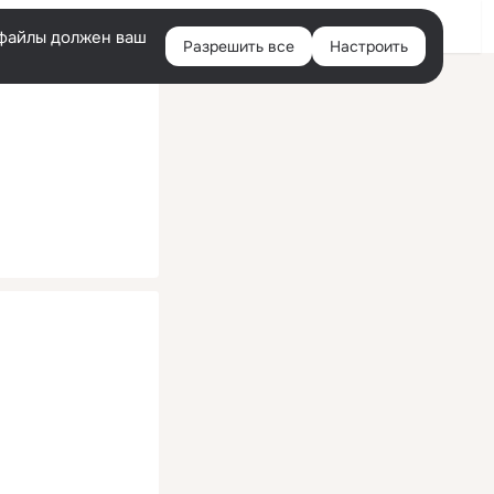
Помощь
Войти
й
e-файлы должен ваш
Разрешить все
Настроить
Правая
колонка