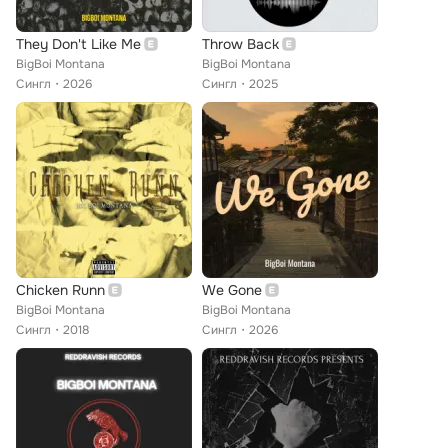
They Don't Like Me
Throw Back
BigBoi Montana
BigBoi Montana
Сингл
2026
Сингл
2025
Chicken Runn
We Gone
BigBoi Montana
BigBoi Montana
Сингл
2018
Сингл
2026