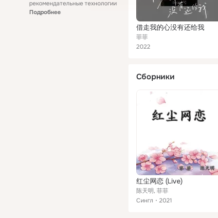
рекомендательные технологии
Подробнее
借走我的心没有还给我
菲菲
2022
Сборники
红尘网恋 (Live)
陈天明, 菲菲
Сингл
2021