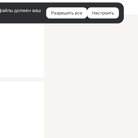
Помощь
Войти
й
e-файлы должен ваш
Разрешить все
Настроить
Правая
колонка