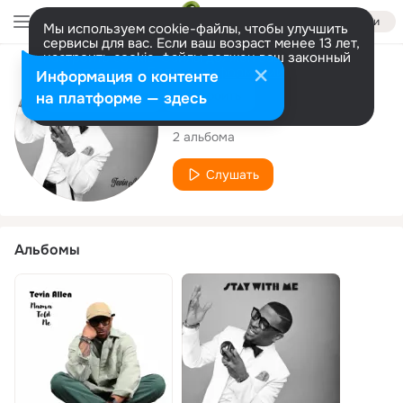
Войти
Мы используем cookie-файлы, чтобы улучшить
сервисы для вас. Если ваш возраст менее 13 лет,
настроить cookie-файлы должен ваш законный
представитель.
Больше информации
Исполнитель
Информация о контенте
Разрешить все
Настроить
на платформе — здесь
Tevin Allen
2 альбома
Слушать
Альбомы