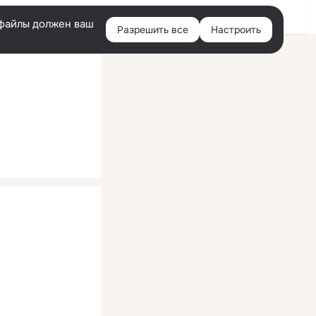
Помощь
Войти
й
e-файлы должен ваш
Разрешить все
Настроить
Правая
колонка