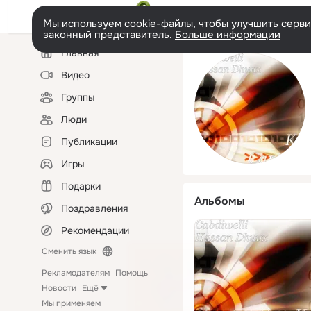
Мы используем cookie-файлы, чтобы улучшить сервис
законный представитель.
Больше информации
Левая
Главная
колонка
Видео
Группы
Люди
Публикации
Игры
Подарки
Альбомы
Поздравления
Рекомендации
Сменить язык
Рекламодателям
Помощь
Новости
Ещё
Мы применяем