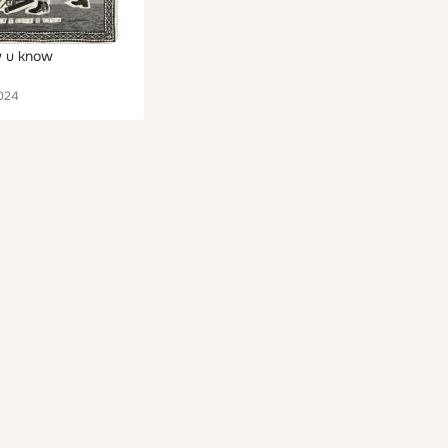
w u know
024