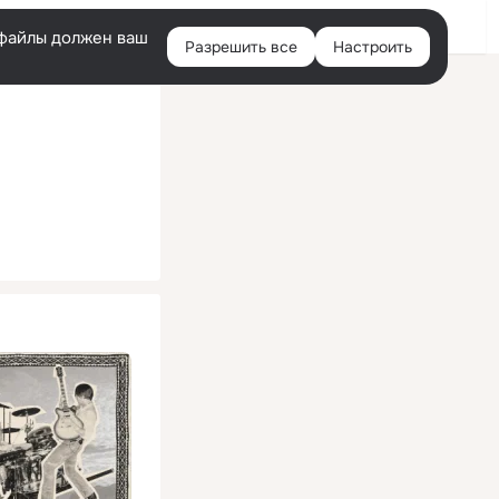
Помощь
Войти
й
e-файлы должен ваш
Разрешить все
Настроить
Правая
колонка