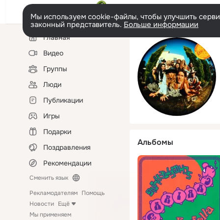
Мы используем cookie-файлы, чтобы улучшить сервис
законный представитель.
Больше информации
Левая
Главная
колонка
Видео
Группы
Люди
Публикации
Игры
Подарки
Альбомы
Поздравления
Рекомендации
Сменить язык
Рекламодателям
Помощь
Новости
Ещё
Мы применяем