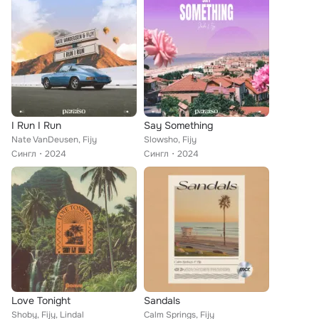
I Run I Run
Say Something
Nate VanDeusen, Fijy
Slowsho, Fijy
Сингл
2024
Сингл
2024
Love Tonight
Sandals
Shoby, Fijy, Lindal
Calm Springs, Fijy