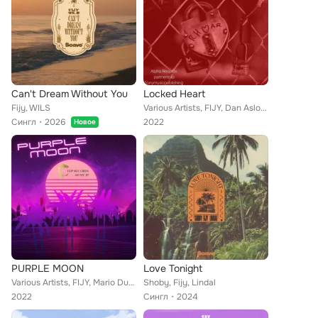
Can't Dream Without You
Locked Heart
Fijy, WILS
Various Artists, FIJY, Dan Aslow & Lou Starry, Mario Duchi, Carlos Ranieri, Lipe, Jame Starck feat. Anuhel
Сингл
2026
2022
Новое
PURPLE MOON
Love Tonight
Various Artists, FIJY, Mario Duchi, StevAxel, Carlos Ranieri, Lipe
Shoby, Fijy, Lindal
2022
Сингл
2024