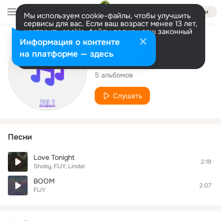
Войти
Мы используем cookie-файлы, чтобы улучшить
сервисы для вас. Если ваш возраст менее 13 лет,
настроить cookie-файлы должен ваш законный
представитель.
Больше информации
Исполнитель
Информация о контенте
Разрешить все
Настроить
на платформе — здесь
FIJY
5 альбомов
Слушать
Песни
Love Tonight
2:19
Shoby
FIJY
Lindal
BOOM
2:07
FIJY