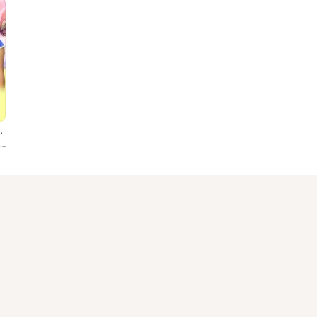
 Machawe La
Various Artists, Raj Jee, Rakesh Chaturvedi Ratan, Ranjeet Gaur, Ranjan Lal Yadav, Raju Yadav, Rajnish Nigaman, Rani Raunak, Ram...