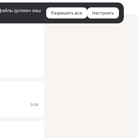
Помощь
Войти
й
e-файлы должен ваш
Разрешить все
Настроить
Правая
колонка
9:06