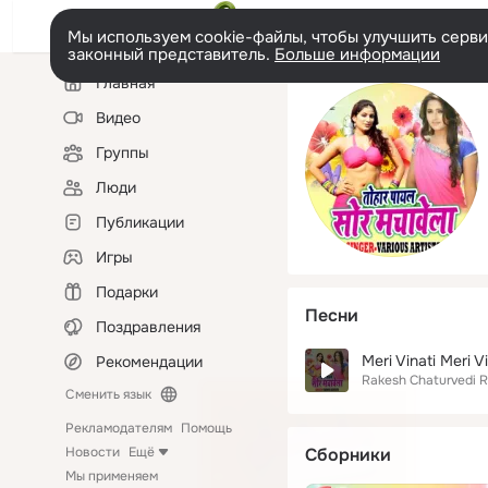
Мы используем cookie-файлы, чтобы улучшить сервис
законный представитель.
Больше информации
Левая
Главная
колонка
Видео
Группы
Люди
Публикации
Игры
Подарки
Песни
Поздравления
Meri Vinati Meri Vi
Рекомендации
Rakesh Chaturvedi 
Сменить язык
Рекламодателям
Помощь
Новости
Ещё
Сборники
Мы применяем