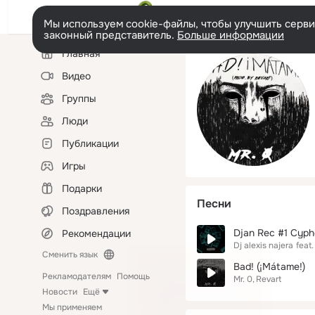
Мы используем cookie-файлы, чтобы улучшить сервис
законный представитель.
Больше информации
Левая
Главная
колонка
Видео
Группы
Люди
Публикации
Игры
Подарки
Песни
Поздравления
Djan Rec #1 Cyph
Рекомендации
Dj alexis najera
feat.
Сменить язык
Bad! (¡Mátame!)
Рекламодателям
Помощь
Mr. 0
Revart
Новости
Ещё
Мы применяем