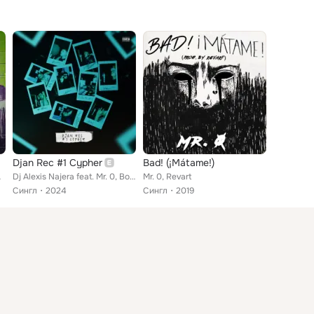
Djan Rec #1 Cypher
Bad! (¡Mátame!)
ein, M-Acculat...
Dj Alexis Najera feat. Mr. 0, Bombosapiens, Seck Santiago, Brandon Peña, Ice Crow, Excess Rhymes, Zednine
Mr. 0, Revart
Сингл
2024
Сингл
2019