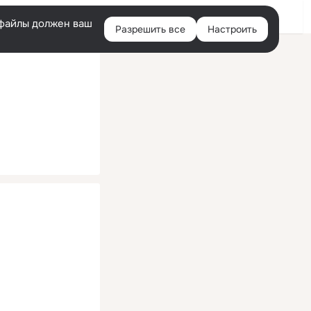
Помощь
Войти
й
e-файлы должен ваш
Разрешить все
Настроить
Правая
колонка