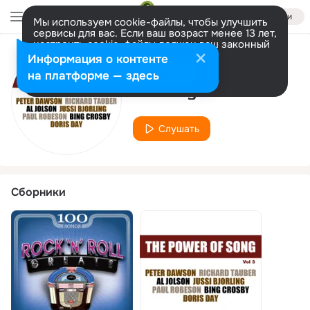
Войти
Мы используем cookie-файлы, чтобы улучшить
сервисы для вас. Если ваш возраст менее 13 лет,
настроить cookie-файлы должен ваш законный
представитель.
Больше информации
Информация о контенте
Исполнитель
Разрешить все
Настроить
на платформе — здесь
Her Rhythm
Слушать
Сборники