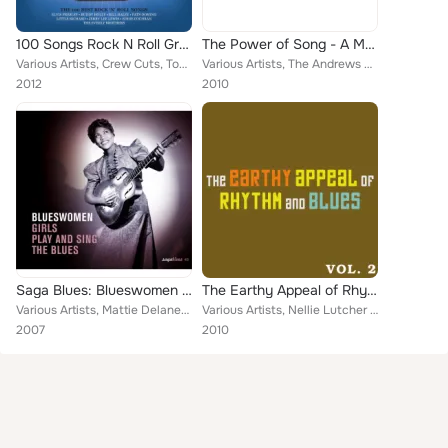
100 Songs Rock N Roll Greats
The Power of Song - A Musical Introduction to Century 20 Vol 3
Various Artists, Crew Cuts, Tommy Steele, Platters, Dale Hawkins, Jackie Wilson, Danny & The Juniors, Little Richard, The Teen Q...
Various Artists, The Andrews Sisters and Dan Dailey, Geraldo and his Orchestra, Vocal: Carole Carr, Harry James and his Orchestr...
2012
2010
Saga Blues: Blueswomen "Girls Play and Sing the Blues"
The Earthy Appeal of Rhythm and Blues Vol.2
Various Artists, Mattie Delaney, Kansas City Kitty, Nelly Lutcher & Her Rhythm, Frankie Black, Johnny Otis & His Orchestra, Mart...
Various Artists, Nellie Lutcher and Her Rhythm, Earl Hines and Billy Eckstine, Glenn Miller and His Orchestra, Al Hibbler, Colem...
2007
2010