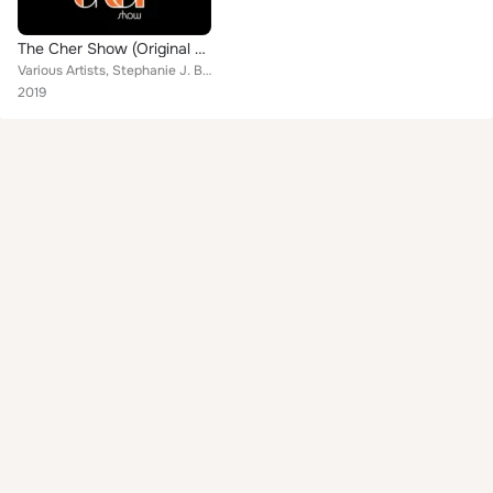
The Cher Show (Original Broadway Cast Recording)
Various Artists, Stephanie J. Block, Teal Wicks, Matthew Hydzik, Micaela Diamond, Jarrod Spector, The Cher Show Ensemble, Emily ...
2019