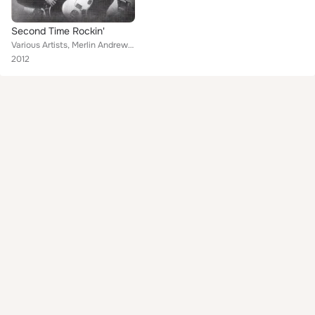
Second Time Rockin'
Various Artists, Merlin Andrew, Joyce Paul, Darrell Lee, Billy Mache, Vernialee, Rick Tucker, MaLaine Sisters, Bob, Babette Bain...
2012