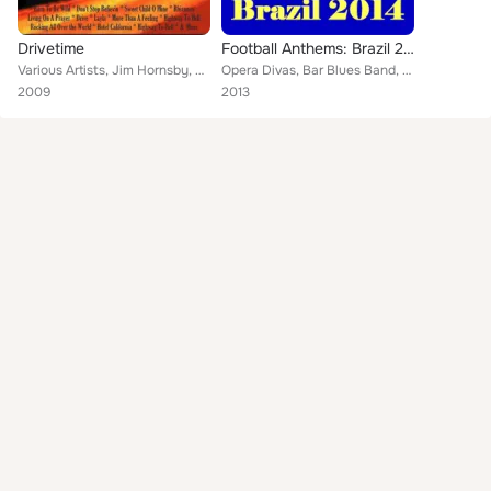
Drivetime
Football Anthems: Brazil 2014
Various Artists, Jim Hornsby, L.A. Freeway, The Watergate, The Acoustics, Pete Willen, Dakota, Azteca, Fab Four, Rock Chicks, Le...
Opera Divas, Bar Blues Band, Party People, Hollywood Project, AbFans, Liverpool City Players & Choir, Andrea Capello, Rio Latina...
2009
2013