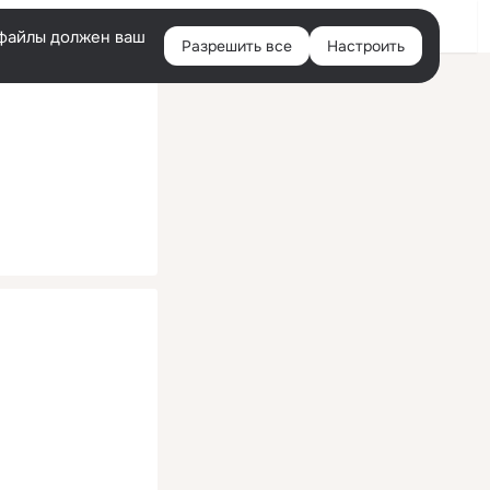
Помощь
Войти
й
e-файлы должен ваш
Разрешить все
Настроить
Правая
колонка