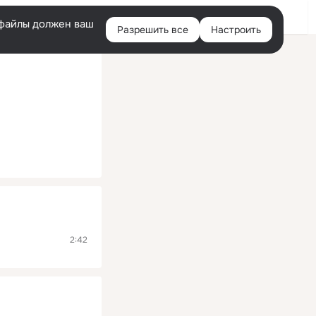
Помощь
Войти
й
e-файлы должен ваш
Разрешить все
Настроить
Правая
колонка
2:42