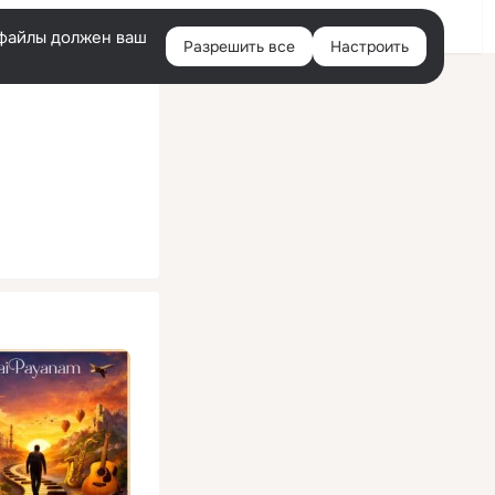
Помощь
Войти
й
e-файлы должен ваш
Разрешить все
Настроить
Правая
колонка