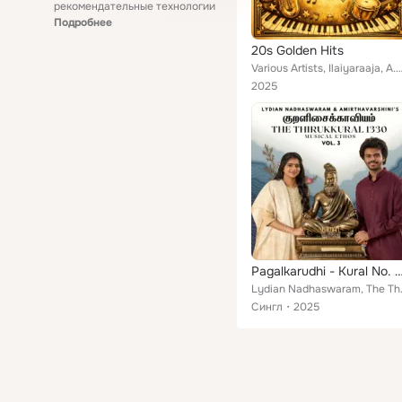
рекомендательные технологии
Подробнее
20s Golden Hits
Various Artists, Ilaiyaraaja, A.R. Rahman, Srikanth Deva, Kannan Narayanan, Devi Sri Prasad, G. V. Prakash Kumar, 
2025
Pagalkarudhi - Kural N
Lydian Nadha
Сингл
2025