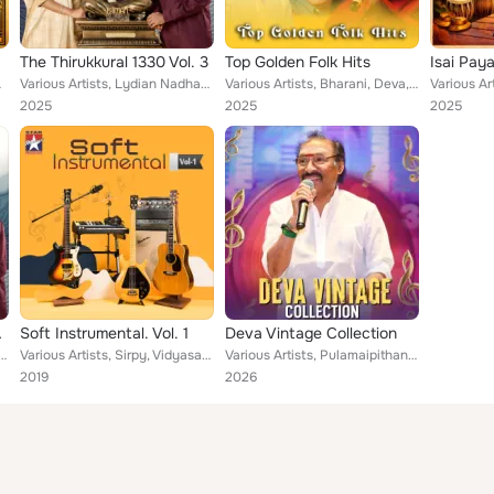
The Thirukkural 1330 Vol. 3
Top Golden Folk Hits
Isai Pay
Sundar C Babu,...
Various Artists, Lydian Nadhaswaram, The Thirukkural 1330, Baalakrishna Veluswamy, Dr. Krithika Karthik, V. Adhvaith, VV Prassan...
Various Artists, Bharani, Deva, Devi Sri Prasad, Sirpy, Ponniyin Selvan, Vijay, Anuradha Sriram, Kalidasan, Vadivelu, Piraisooda...
2025
2025
2025
o. 852
Soft Instrumental. Vol. 1
Deva Vintage Collection
swaram, The Thirukkural 1330, Sabesh
Various Artists, Sirpy, Vidyasagar, Ramana Gokula, Vidhyasagar, S. A. Rajkumar, Manisharma, Bharathwaj, Srikanth Deva, Sabesh, I...
Various Artists, Pulamaipithan, Palani Bharathi, Deva, S. P. Balasubrahmanyam, P. Unnikrishnan, Kalidasan, Vairamuthu, Hariharan...
2019
2026