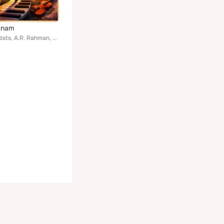
anam
Various Artists, A.R. Rahman, Srikanth Deva, Vidyasagar, Mani Sharma, Sabesh, Harris Jayaraj, Adithyan, Yuvan Shankar Raja, Pira...