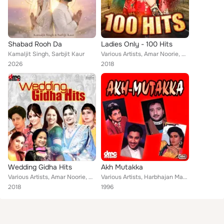
Shabad Rooh Da
Ladies Only - 100 Hits
Kamaljit Singh, Sarbjit Kaur
Various Artists, Amar Noorie, Suman Datta, Sukhwant Sukhi, Amrita Virk, Sarbjit Kokewali, Miss Pooja, Sapna Avasthi, Satwinder B...
2026
2018
Wedding Gidha Hits
Akh Mutakka
Various Artists, Amar Noorie, Maninder Dheol, Amar Noori, Jagmohan Kaur, Miss Pooja, Amrita Virk, Sarbjit Kokewali, Satwinder Bi...
Various Artists, Harbhajan Mann, Amar Noorie, Palvinder Dhami, Sardool Sikander, Sarbjit Kaur, Gurdas Maan, Davinder Khanewala, ...
2018
1996