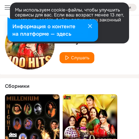
Войти
Мы используем cookie-файлы, чтобы улучшить
сервисы для вас. Если ваш возраст менее 13 лет,
настроить cookie-файлы должен ваш законный
представитель.
Больше информации
Информация о контенте
Исполнитель
Разрешить все
Настроить
на платформе — здесь
Sarbjit Kaur
Слушать
Сборники