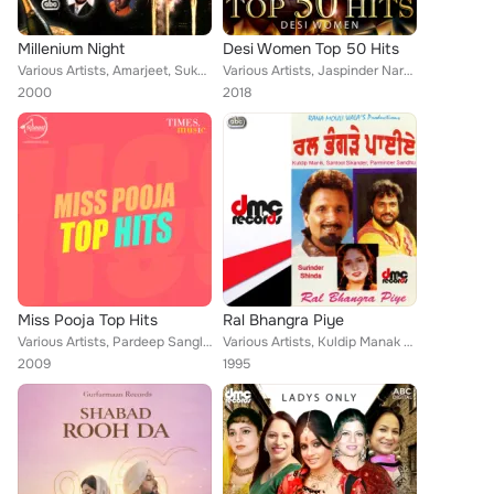
Millenium Night
Desi Women Top 50 Hits
Various Artists, Amarjeet, Sukhdev, Soni, Jolly, Gurmeet & Rana, Raj Ghuman, Sabar Koti, Butta Mohamad, Hans Raj Hans, Debi Maqs...
Various Artists, Jaspinder Narula, Amar Noorie, Parmjit Dhanjal, Maninder Dheol, Amar Noori, Bhupinder Kaur, Sarbjeet Sarbjit Ko...
2000
2018
Miss Pooja Top Hits
Ral Bhangra Piye
Various Artists, Pardeep Sangla, Sukhdev Darapuriya, Darshan Khella, Nazar Rihal, Major Saab, Deepak Dhillon, Pardeep S, Paramji...
Various Artists, Kuldip Manak & Surinder Shinda, Sardool Sikandar, Surinder Shinda & Parminder Sandhu, Sarbjit Kaur
2009
1995