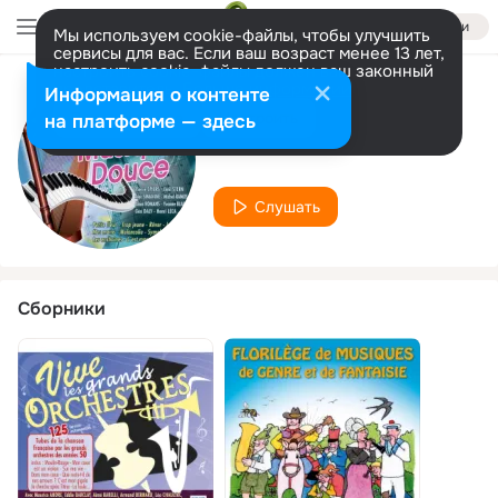
Войти
Мы используем cookie-файлы, чтобы улучшить
сервисы для вас. Если ваш возраст менее 13 лет,
настроить cookie-файлы должен ваш законный
представитель.
Больше информации
Информация о контенте
Исполнитель
Разрешить все
Настроить
на платформе — здесь
Robert Valentino
Слушать
Сборники