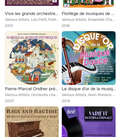
Vive les grands orchestres: 125 tubes de la chanson française par les grands orchestres des années 50 (Versions instrumentales)
Florilège de musiques de genre et de fantaisie
Various Artists, Léo Petit, Patricia Lamour, François Vermeille, Rapha Brogiotti, Les Double Quatre, Noël Chiboust, Jerry Mengo,...
Various Artists, Ensemble Champêtre, Emile Doryphore, Les Thiaulins de Ligneres, Orchestre de l'Opéra de Berlin, Les Joyeux Ross...
2013
2016
Pierre-Marcel Ondher présente "Florilège des musiques pittoresques"
Le disque d'or de la musique douce
Various Artists, Orchestre champêtre Les Petits Paysans, Orchestre Jean Faustin, Orchestre Jacky Brown, Orchestre Philip Green, ...
Various Artists, Alain Romans, Pierre Spiers, François Vermeille, Yvonne Blanc, Pierre Spiers et son Orchestre, Guy Luypaerts, H...
2007
2014