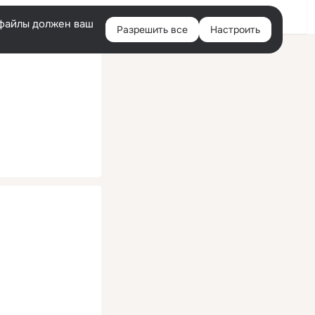
Помощь
Войти
й
e-файлы должен ваш
Разрешить все
Настроить
Правая
колонка