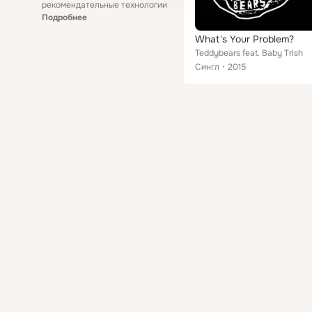
рекомендательные технологии
Подробнее
What's Your Problem?
Teddybears feat. Baby Trish
Сингл
2015