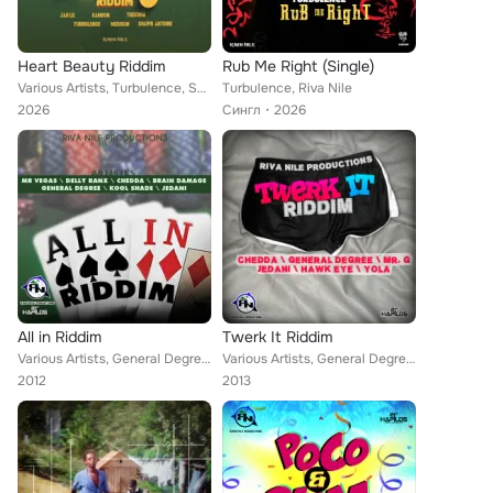
Heart Beauty Riddim
Rub Me Right (Single)
Various Artists, Turbulence, Shawn Antoine, Medisun, Treesha, Jah Lil, Kamrun feat. Riva Nile
Turbulence, Riva Nile
2026
Сингл
2026
All in Riddim
Twerk It Riddim
Various Artists, General Degree, Chedda, Kool Shade, Mr. Vegas, Delly Ranx, Jedani, Hawk Eye, Riva Nile, Brain Damage
Various Artists, General Degree, Chedda, Jedani, Yola, Mr. G, Hawk Eye, Riva Nile
2012
2013