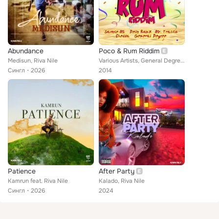
Abundance
Poco & Rum Riddim
Medisun, Riva Nile
Various Artists, General Degree, Mr. Traffic, Kool Shades, Chedda, Delly Ranx, Riva Nile
Сингл
2026
2014
Patience
After Party
Kamrun feat. Riva Nile
Kalado, Riva Nile
Сингл
2026
2024