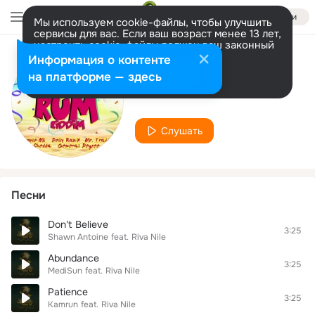
Войти
Мы используем cookie-файлы, чтобы улучшить
сервисы для вас. Если ваш возраст менее 13 лет,
настроить cookie-файлы должен ваш законный
представитель.
Больше информации
Информация о контенте
Исполнитель
Разрешить все
Настроить
на платформе — здесь
Riva Nile
Слушать
Песни
Don't Believe
3:25
Shawn Antoine
feat.
Riva Nile
Abundance
3:25
MediSun
feat.
Riva Nile
Patience
3:25
Kamrun
feat.
Riva Nile