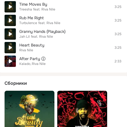
Time Moves By
3:25
Treesha
feat.
Riva Nile
Rub Me Right
3:25
Turbulence
feat.
Riva Nile
Granny Hands (Playback)
3:25
Jah Lil
feat.
Riva Nile
Heart Beauty
3:25
Riva Nile
After Party
2:33
Kalado
Riva Nile
Сборники