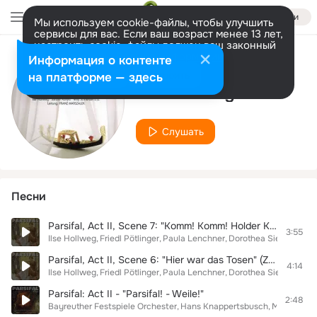
Войти
Мы используем cookie-файлы, чтобы улучшить
сервисы для вас. Если ваш возраст менее 13 лет,
настроить cookie-файлы должен ваш законный
представитель.
Больше информации
Информация о контенте
Исполнитель
Разрешить все
Настроить
на платформе — здесь
Ilse Hollweg
Слушать
Песни
Parsifal, Act II, Scene 7: "Komm! Komm! Holder Knabe!" (Zaubermädchen, Parsifal)
3:55
Ilse Hollweg
Friedl Pötlinger
Paula Lenchner
Dorothea Siebert
Lot
Parsifal, Act II, Scene 6: "Hier war das Tosen" (Zaubermädchen, Parsifal)
4:14
Ilse Hollweg
Friedl Pötlinger
Paula Lenchner
Dorothea Siebert
Lot
Parsifal: Act II - "Parsifal! - Weile!"
2:48
Bayreuther Festspiele Orchester
Hans Knappertsbusch
Martha Möd