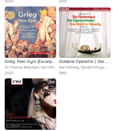
2020
2013
Grieg: Peer Gynt (Excerpts), Violin Sonata No. 2 & Holberg Suite (Les indispensables de Diapason)
Goldene Operette / Der Zigeunerbaron - Eine Nacht in Venedig - Die Fledermaus
Sir Thomas Beecham, Ilse Hollweg, Jascha Heifetz, Emanuel Bay, Herbert Sandberg
Ilse Hollweg, Sándor Kónya, Willy Schneider, Lothar Ostenburg, Ingeborg Hallstein, Hildegunt Walther, Chor, WDR Sinfonieorcheste...
2023
1993