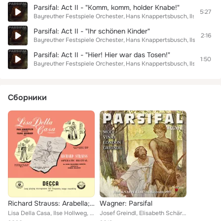
Parsifal: Act II - "Komm, komm, holder Knabe!"
5:27
Bayreuther Festspiele Orchester
Hans Knappertsbusch
Ilse Hollwe
Parsifal: Act II - "Ihr schönen Kinder"
2:16
Bayreuther Festspiele Orchester
Hans Knappertsbusch
Ilse Hollwe
Parsifal: Act II - "Hier! Hier war das Tosen!"
1:50
Bayreuther Festspiele Orchester
Hans Knappertsbusch
Ilse Hollwe
Сборники
Richard Strauss: Arabella; Capriccio; Ariadne auf Naxos – Excerpts (Opera Gala – Volume 11)
Wagner: Parsifal
Lisa Della Casa, Ilse Hollweg, Rudolf Moralt, Heinrich Hollreiser, Josef Krips
Josef Greindl, Elisabeth Schärtei, George London, Hans Krotthammer, Ramón Vinay, Arnold van Mill, Toni Blankenheim, Martha Mödl,...