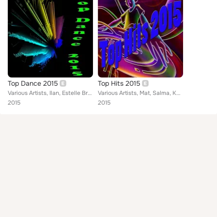
Top Dance 2015
Top Hits 2015
Various Artists, Ilan, Estelle Brand, Carl Downing, Edward Lekson, Hunter, Brandon Stan, Neil York, Juanito B, Jack Houston, Jac...
Various Artists, Mat, Salma, Kaylie, Helen Dawson, Edward Lekson, Sky, Damon, Conrad, Juliet Jay, SteLa, Elise Howard, Neil York...
2015
2015