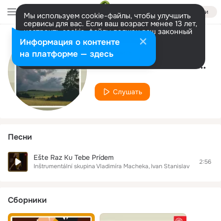
Войти
Мы используем cookie-файлы, чтобы улучшить
сервисы для вас. Если ваш возраст менее 13 лет,
настроить cookie-файлы должен ваш законный
представитель.
Больше информации
Информация о контенте
Исполнитель
Разрешить все
Настроить
на платформе — здесь
Inštrumentální skupina Vladimíra Macheka
Слушать
Песни
Ešte Raz Ku Tebe Prídem
2:56
Inštrumentální skupina Vladimíra Macheka
Ivan Stanislav
Сборники