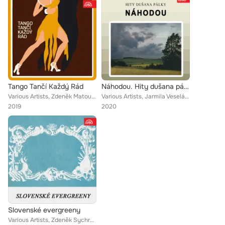
Tango Tančí Každý Rád
Náhodou. Hity dušana pálky
Various Artists, Zdeněk Matouš, Libuše Cincibusová, Smyčcový orchestr Antonína Ulricha, Josef Venclů, Josef Venclů se svým orche...
Various Artists, Jarmila Veselá, Josef Zíma, Yvetta Simonová, Bea Littmannová, Jana Petrů, Marta Kubišová, Eva Kostolányiová, Ka...
2019
2020
Slovenské evergreeny
Various Artists, Zdeněk Sychra, Viliam Sobolič, Melánia Olláryová, František Krištof Veselý, Jiří Štědroň, Gabriela Hermelyová, ...