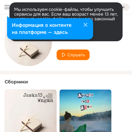
Войти
Мы используем cookie-файлы, чтобы улучшить
сервисы для вас. Если ваш возраст менее 13 лет,
настроить cookie-файлы должен ваш законный
представитель.
Больше информации
Информация о контенте
Исполнитель
Разрешить все
Настроить
на платформе — здесь
Jaska13
Слушать
Сборники