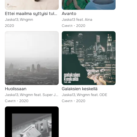
Ettei maailma syttyisi tuleen
Avanto
Jaska13, Wngmn
Jaska13 feat. Aina
2020
Сингл
2020
Huolissaan
Galaksien keskellä
Jaska13, Wngmn feat. Super Janne
Jaska13, Wngmn feat. ODE
Сингл
2020
Сингл
2020