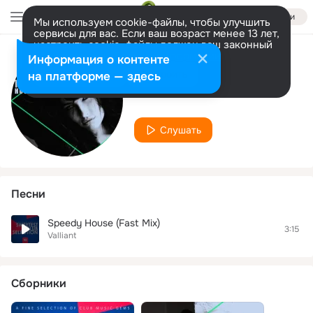
Войти
Мы используем cookie-файлы, чтобы улучшить
сервисы для вас. Если ваш возраст менее 13 лет,
настроить cookie-файлы должен ваш законный
представитель.
Больше информации
Информация о контенте
Исполнитель
Разрешить все
Настроить
на платформе — здесь
Valliant
Слушать
Песни
Speedy House (Fast Mix)
3:15
Valliant
Сборники