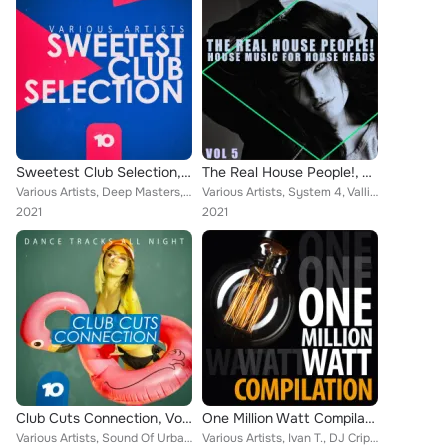
Sweetest Club Selection, Vol. 10
The Real House People!, Vol. 5
Various Artists, Deep Masters, B-Lady, Frankie Delsanto, Hiso 9000, Valliant, Bartosz Cunningham, Piano Night, Leonard Marcus, I...
Various Artists, System 4, Valliant, Red Elements, Raul Perez, Dj Geruka, Houseboyzz, Tech Zombies, The Duke, Promo Diva, Hot Ha...
2021
2021
Club Cuts Connection, Vol. 10
One Million Watt Compilation
Various Artists, Sound Of Urban, Solid Groove, Valliant, Fashion Ensemble, Phuture Sound, Raul Jarre, Future Collusion, Amos Tor...
Various Artists, Ivan T., DJ Cripper, Sandy Norton, Sancez, Valliant, Terry Avox, Slims, Tulio Peci, Steven Stun, Digital Wave, ...