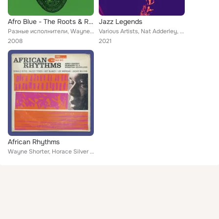
Afro Blue - The Roots & Rhythm
Jazz Legends
Разные исполнители, Wayne Shorter, Blue Mitchell, Lee Morgan, Candido, Solomon Ilori, Art Blakey and The Afro-Drum Ensemble, Cur...
Various Artists, Nat Adderley, Stan Getz, Horace Silver, Sarah Vaughan, Coleman Hawkins, Dexter Gordon, Billie Holiday & Her Orc...
2008
2021
African Rhythms
Wayne Shorter, Horace Silver Quintet, Blue Mitchell, Candido, Horace Parlan, Solomon Ilori, Art Blakey, McCoy Tyner, Art Blakey ...