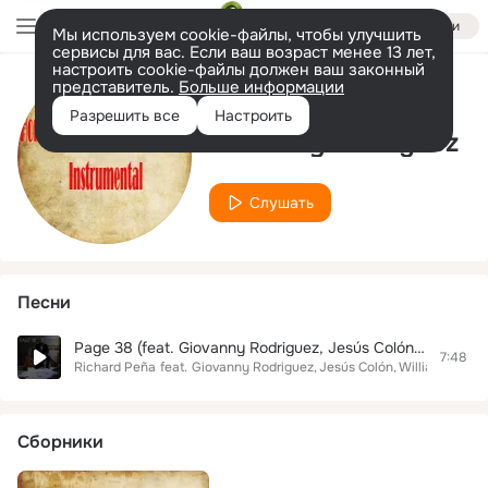
Войти
Мы используем cookie-файлы, чтобы улучшить
сервисы для вас. Если ваш возраст менее 13 лет,
настроить cookie-файлы должен ваш законный
представитель.
Больше информации
Исполнитель
Разрешить все
Настроить
Giovanny Rodriguez
Слушать
Песни
Page 38 (feat. Giovanny Rodriguez, Jesús Colón & William García)
7:48
Richard Peña
feat.
Giovanny Rodriguez
Jesús Colón
William García
Сборники