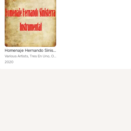
Homenaje Hernando Sinisterra (Instrumental)
Various Artists, Tres En Uno, Oscar Orlando Niño, Cuarteto De Saxofones 4V, Camilo Andres Cifuentes, Bogas, Giovanny Rodriguez, ...
2020